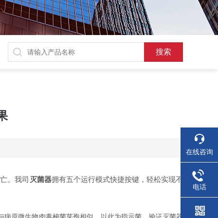
果
在线咨询
亡。我司
灭菌器
拥有五个运行模式快捷按键，轻松实现不
电话
与病原微生物肉毒梭菌芽孢相似，以此为指示菌，验证灭菌器