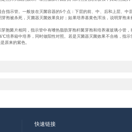
混合指示管。一般放在灭菌容器的5个点：下层的前、中、后和上层、中层
化即说明芽孢被杀死，灭菌器灭菌效果良好；如果培养基黄色浑浊，说明芽孢
和芽胞菌片相同，指示管中有嗜热脂肪芽孢杆菌芽孢和培养液玻璃小管，
56℃培养箱中培养，同时做阳性对照。若是灭菌器灭菌效果不合格，指示
旧是原来的紫色。
快速链接