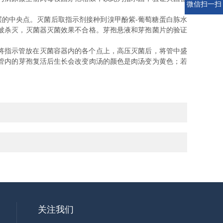
微信扫一扫
的中央点。灭菌后取指示剂接种到溴甲酚紫-葡萄糖蛋白胨水
未被杀灭，灭菌器灭菌效果不合格。芽孢悬液和芽孢菌片的验证
将指示管放在灭菌容器内的各个点上，高压灭菌后，将管中盛
管内的芽孢复活后生长会改变肉汤的颜色是肉汤变为黄色；若
关注我们