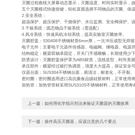
灭菌过程曲线大屏幕动态显示，灭菌温度、时间实时显示，
五个灭菌模式快捷按键，轻松直观选择不同物品的灭菌、保
2.安全系统：
超温保护、超压保护、干烧保护、水位监测、安全阀保护、
3.干燥系统：固态物品干燥系统（需选配）
4.风冷系统：快速风机冷却系统，提高实验室灭菌效率。
灭菌腔盖：S30408不锈钢材质6mm厚，一次冲压成型无焊
电子元件：主要电子元器件传感器、电磁阀、继电器、电源
结构稳定：横梁双轴承固定，开关门手感顺畅，长期使用少
防烫设计：灭菌腔盖保护罩为ABS材质，流线造型，时尚美
承压部件：横梁经过锻打热调质，强度大大提高，保证安全
仪器台面：SUS304不锈钢台面，易清洁，耐老化，不开裂。
密封圈：密封圈选用进口高抗撕食品级硅胶材料，正常使用寿
加热管：加热管管材采用SUS310S不锈钢材料，正常使用寿
上一篇：
如何用化学指示剂法来验证灭菌器的灭菌效果
下一篇：
操作高压灭菌器，应该注意的几个要点