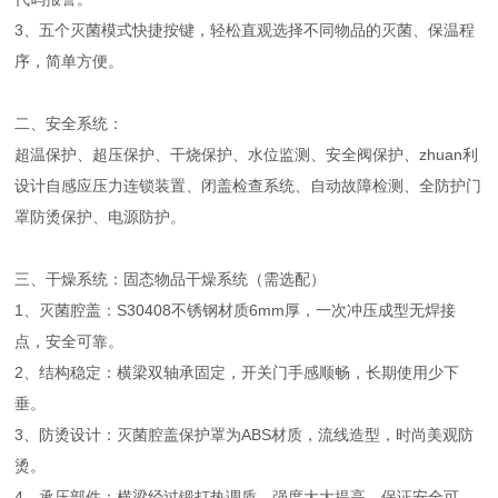
3、五个灭菌模式快捷按键，轻松直观选择不同物品的灭菌、保温程
序，简单方便。
二、安全系统：
超温保护、超压保护、干烧保护、水位监测、安全阀保护、zhuan利
设计自感应压力连锁装置、闭盖检查系统、自动故障检测、全防护门
罩防烫保护、电源防护。
三、干燥系统：固态物品干燥系统（需选配）
1、灭菌腔盖：S30408不锈钢材质6mm厚，一次冲压成型无焊接
点，安全可靠。
2、结构稳定：横梁双轴承固定，开关门手感顺畅，长期使用少下
垂。
3、防烫设计：灭菌腔盖保护罩为ABS材质，流线造型，时尚美观防
烫。
4、承压部件：横梁经过锻打热调质，强度大大提高，保证安全可