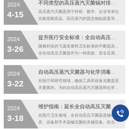
不同类型的高压蒸汽灭菌锅对排放冷空气有不同的要求
2024
理，确保医疗环境的无菌安全。本文将详细介
绍全自动高压灭菌器在医疗卫生领域的应用及
高压蒸汽灭菌器用于科研、教学、企业等单位
4-15
其带来的显著价值。全自动高压灭菌器在手术
实验室耐高温、高压蒸汽的固态物如器皿等、
室中的应用是其最直接的体现。手术工具和器
培养基以及非封闭液体等的灭菌、保温。6个
械是与患者身体直接接触的物品，必须经过严
灭菌模式桌面式快捷按键轻松选择，界面直
提升医疗安全标准：全自动高压灭菌器助力消毒工作
2024
格的灭菌处理以防止感染。全自动高压灭菌器
观，操作简单，轻松上手。不同类型高压蒸汽
能够在短时间内迅速达到所需的高温高压环
灭菌锅对排放冷空气的不同要求：1）非自动
随着科技的飞速发展和卫生标准的不断提高，
3-26
境，对手术工具进行灭菌，保证手术过程的无
控温型灭菌锅：多为小型灭菌锅对于这类灭菌
全自动高压灭菌器作为一种高效、安全且易于
菌安...
锅必须排净冷空气，如果不排净冷空气，冷空
操作的消毒灭菌设备，在医疗、科研和生物制
气热膨胀后对压力锅的工作压力有所贡献，此
药等领域得到了广泛应用。本文将详细介绍全
自动高压蒸汽灭菌器与化学消毒方法的效果比较
2024
压力和温度不能一一对应，显示的温度比锅内
自动高压灭菌器的工作原理、主要特征以及其
的实际工作温度高，灭菌锅的工作温度不能达
在各行业中的重要作用。全自动高压灭菌器主
在医疗和研究领域，确保工具和设备无菌是至
3-22
到设定的杀菌温度，会影响灭菌效果。2）自
要基于湿热蒸汽的物理效应和生物学效应，通
关重要的。为此自动高压蒸汽灭菌器和化学消
动...
过加压加热的方式，使饱和蒸汽迅速穿透物
毒剂是两种常用的消毒方法。本文将探讨这两
品，破坏微生物的蛋白质结构，从而杀灭细
种方法的消毒效果，并比较它们的优缺点。蒸
维护指南：延长全自动高压灭菌器的寿命
2024
菌、病毒、孢子等多种病原体。全程采用微电
汽灭菌器使用饱和蒸汽，通过高温和压力的组
脑程序控制，实现升温、保温、冷却等阶段的
合来杀灭所有微生物，包括细菌、真菌、病毒
在医疗卫生领域，全自动高压灭菌器是确保工
3-18
全自动运行，确保灭菌过程既准确又干净。全
及细菌孢子。通常操作时，温度可达到121°C
具、设备和手术器械无菌的关键设备。恰当的