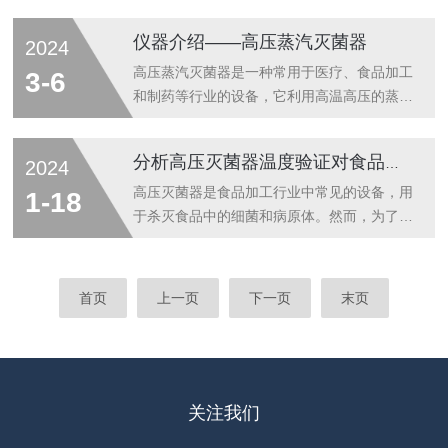
自动...
至134°C，压力可达到约2bar。这种方法的主
维护不仅能够保障灭菌效果，还能显著延长设
要优点是它可以快速、完整地消毒，并且适用
备的服务寿命。本文旨在提供一份详尽的维护
仪器介绍——高压蒸汽灭菌器
2024
于各种耐高温的物品，如手术器械、玻璃器皿
指南，帮助医疗人员对灭菌器进行有效的日常
等。一、自动高压蒸汽灭菌器1、优点：
保养和定期检查，以确保其长期稳定运行。首
高压蒸汽灭菌器是一种常用于医疗、食品加工
3-6
（1）高效杀菌，能灭活所有已知的...
先，掌握全自动高压灭菌器的工作原理是进行
和制药等行业的设备，它利用高温高压的蒸汽
有效维护的前提。这类灭菌器通常通过加热水
对物品进行灭菌处理，有效地杀灭细菌、病毒
产生蒸汽，再利用高压将蒸汽注入灭菌室内，
和其他微生物，确保物品的安全性和卫生性。
分析高压灭菌器温度验证对食品安全的意义
2024
以高温和压力杀灭细菌和病毒。因此，维护的
高压灭菌器的工作原理是将待灭菌的物品放在
重点应放在保证温度和压力的稳定性以及防止
一个密闭的加压内层锅内，通过加热，使灭菌
高压灭菌器是食品加工行业中常见的设备，用
1-18
内部机械部件磨损上。以下是延长全自动高
锅隔套间的水沸腾而产生蒸汽。排出锅内的空
于杀灭食品中的细菌和病原体。然而，为了确
压...
气，使水蒸气充满内部空间，待水蒸气急剧的
保灭菌效果和食品安全，高压灭菌器的温度需
将锅内的冷空气从排气阀中驱尽，然后关闭排
要进行验证。本文将介绍高压灭菌器温度验证
气阀，继续加热，此时由于蒸汽不能溢出，而
的重要性、验证方法以及其对食品安全的意
首页
上一页
下一页
末页
增加了灭菌器的压力，从而使沸点增高，得到
义。高压灭菌器在食品加工过程中发挥着关键
高于100℃的温度，此时，水蒸气与被灭菌...
作用，可以有效杀灭食品中的微生物，保证食
品的安全性和质量。然而，如果高压灭菌器的
温度不准确或不稳定，就会导致灭菌效果不理
想，可能无法杀灭细菌和病原体。因此，对高
关注我们
压灭菌器的温度进行验证是确保食品安全的重