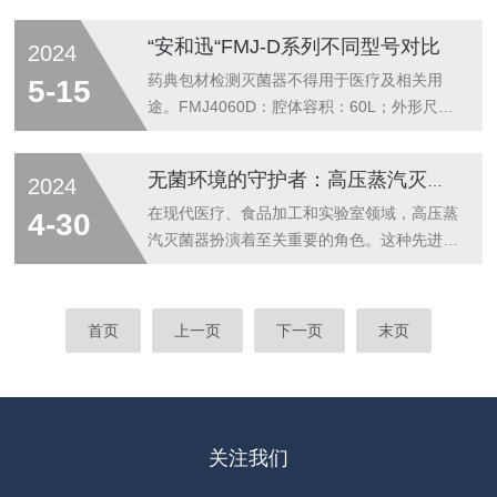
程...
控温：监测样品实时温度控制灭菌时间（所需
等方面发挥着重要作用。本文将介绍自动高压
硬件需另外选购）。压力监测：智能控制系统
蒸汽灭菌器的工作原理、应用场景以及在医疗
“安和迅“FMJ-D系列不同型号对比
2024
支持压力实时监测（所需硬件需另外选购）。
卫生领域的重要性。自动高压蒸汽灭菌器是一
干燥功能：智能控制系统支持固体干燥程序
种利用高压蒸汽对器械和物品进行灭菌的设
药典包材检测灭菌器不得用于医疗及相关用
5-15
（所需硬件需另外选购）。自动补水：智能控
备。其工作原理基于高温高压的蒸汽能够杀灭
途。FMJ4060D：腔体容积：60L；外形尺
制...
各类微生物，包括细菌、病毒、真菌等，从而
寸：600*586*680；加热功率：3200W。
确保医疗器械和物品的无菌状态。该设备通常
FMJ4078D：腔体容积：78L；外形尺寸：
无菌环境的守护者：高压蒸汽灭菌器的工作原理与应用
2024
由蒸汽发生器、压力控制系统、温度控制系
600*586*800；加热功率：3200W。
统、灭菌室等组成，通过严格的控制和监测，
FMJ4085D：腔体容积：85L；外形尺寸：
在现代医疗、食品加工和实验室领域，高压蒸
4-30
实现对灭菌过程的精确控制。在医疗卫生领
600*586*860；加热功率：3200W。
汽灭菌器扮演着至关重要的角色。这种先进设
域，自...
FMJ4100D：腔体容积：100L；外形尺寸：
备利用高温高压的蒸汽，能够迅速而有效地杀
600*586*980；加热功率：4000W。。
灭各类细菌、病毒、真菌和孢子，确保产品和
FMJ4120D：腔体容积：120L；外形尺寸：
环境的无菌状态，从而保障了人们的健康安
首页
上一页
下一页
末页
600*586*1...
全。高压蒸汽灭菌器的工作原理十分简单而高
效。首先，将待灭菌的物品放置在密封的蒸汽
室内，然后通过加热和增加压力，将水转化为
高温高压的蒸汽。蒸汽的温度和压力足以穿透
物品表面的微小孔隙，杀死其中的微生物。整
关注我们
个过程通常在几分钟到几十分钟内完成，速度