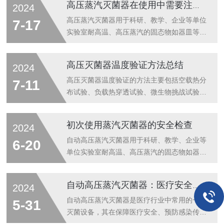
高压蒸汽灭菌器在使用中需要注意什么
2024
运行确认（OQ）和性能确认（PQ），成为保
证灭菌效果和操作安全的关键环节。设计确认
高压蒸汽灭菌器用于科研、教学、企业等单位
7-17
（DQ）：从蓝图到现实设计确认是3Q验证的
实验室耐高温、高压蒸汽的固态物如器皿等、
第一步，它确保高压灭菌器的设计符合预期的
培养基以及非封闭液体等的灭菌、保温。高压
使用需求和法规标准。在这一阶段，设计图
蒸汽灭菌器由灭菌室、控制系统、过压保护装
高压灭菌器温度验证方法总结
2024
纸、规格说明书和技术文件被仔细审查，以确
置等组成。仪器利用高温饱和水蒸汽在一定时
认设备的设计能够满足所有必要的功能和安全
间内可使微生物的蛋白质变性导致微生物死亡
高压灭菌器温度验证的方法主要包括空载热分
7-11
要求。设计确认还包括风险评估，识别可能...
的功效，达到对耐湿耐热物品进行灭菌的目
布试验、负载热穿透试验、微生物挑战试验以
的。使用时的主要注意事项：1.灭菌温度应是
及使用化学指示剂法、留点温度计法、自制测
一个温度范围，而不是一个固定值通常，高压
温管法和生物指示剂法等多种方法。这些方法
初次使用蒸汽灭菌器的安全检查
2024
蒸汽灭菌温度是一个固定值，如试管斜面培养
通过多角度的验证，确保灭菌过程的可靠性和
基和摇瓶液体培养基的灭菌要求为：121℃，
重现性。下面将详细解析这些方法的具体执行
自动高压蒸汽灭菌器用于科研、教学、企业等
6-20
20min，但在121℃只是灭菌温度的...
步骤和要点：1、空载热分布试验（1）目的
单位实验室耐高温、高压蒸汽的固态物如器皿
与原理：通过检测空载状态下灭菌器腔室内的
等、培养基以及非封闭液体等的灭菌、保温。
温度分布情况，用无线热电偶进行温度测量。
使用管理：系统内置安检养护管理程序，自动
自动高压蒸汽灭菌器：医疗安全的守护者
2024
（2）测试步骤：将多个经校准的无线热电偶
提醒用户进行安检养护。语音提示：语音提示
按照预定位置放置于灭菌器腔室内，注意探头
功能更人性化。腔体预热：智能控制系统支持
自动高压蒸汽灭菌器是医疗行业中常用的一种
5-31
不要与腔室内金属接触，然后运行一个灭菌
腔体预热功能（所需硬件需另外选购）。样品
灭菌设备，其在保障医疗安全、预防感染传播